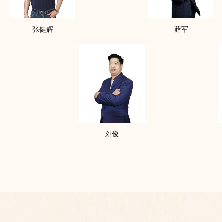
张健辉
薛军
刘俊