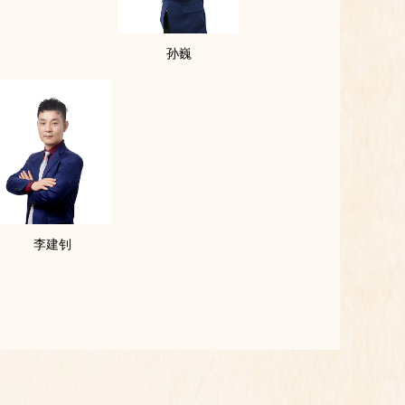
孙巍
李建钊