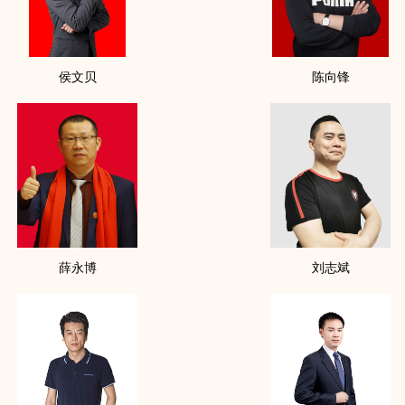
申请加入本会的
侯文贝
陈向锋
薛永博
刘志斌