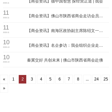
【商会资讯】循中国智慧 探经营正道 | 我会
2025-11
11
【商会资讯】佛山市陕西省商会走访会员企业舍界
2025-11
11
【商会资讯】南海区政协副主席陈绍文一行莅临我
2025-11
10
【商会资讯】名企参访：我会组织企业走进上市公
2025-10
10
秦冀交好 共创未来 | 佛山市陕西省商会赴佛
2025-10
«
1
2
3
4
5
6
7
8
...
24
25
»