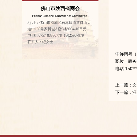
佛山市陕西省商会
Foshan Shaanxi Chamber of Commerce
地 址：佛山市禅城区石湾镇街道佛山大
道中189号家博城A座9楼9004-10单元
电 话 : 0757-83380778 18025967979
联系人：纪女士
中饰南粤（
职位：商务
电话:150***
上一篇：
文
下一篇：
汪