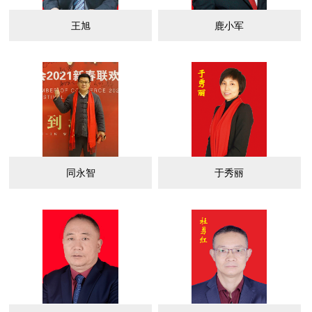
王旭
鹿小军
同永智
于秀丽