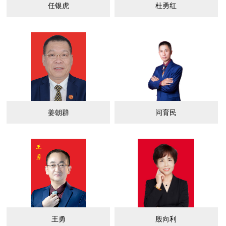
任银虎
杜勇红
姜朝群
问育民
王勇
殷向利