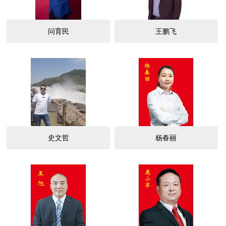
问育民
王鹏飞
史文哲
杨春丽