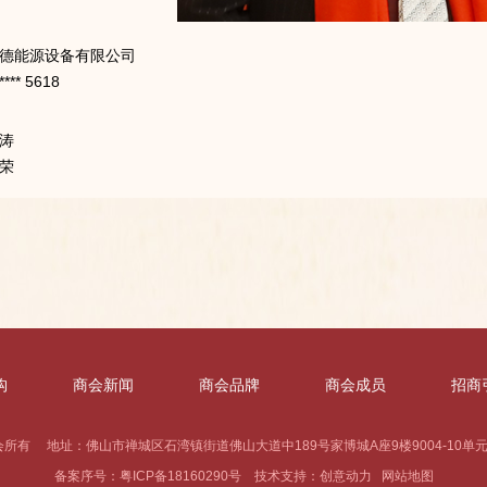
德能源设备有限公司
** 5618
涛
荣
构
商会新闻
商会品牌
商会成员
招商
有 地址：佛山市禅城区石湾镇街道佛山大道中189号家博城A座9楼9004-10单元 电话
备案序号：
粤ICP备18160290号
技术支持：
创意动力
网站地图