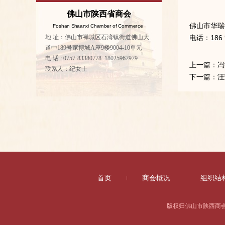
佛山市陕西省商会
佛山市华瑞
Foshan Shaanxi Chamber of Commerce
地 址：佛山市禅城区石湾镇街道佛山大
电话：186 **
道中189号家博城A座9楼9004-10单元
电 话 : 0757-83380778 18025967979
上一篇：
冯
联系人：纪女士
下一篇：
汪
首页
商会概况
组织结
版权归佛山市陕西商会所