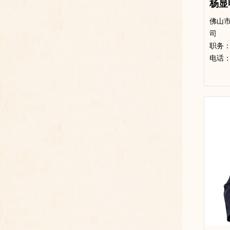
杨显
佛山
司
​职务
电话：17