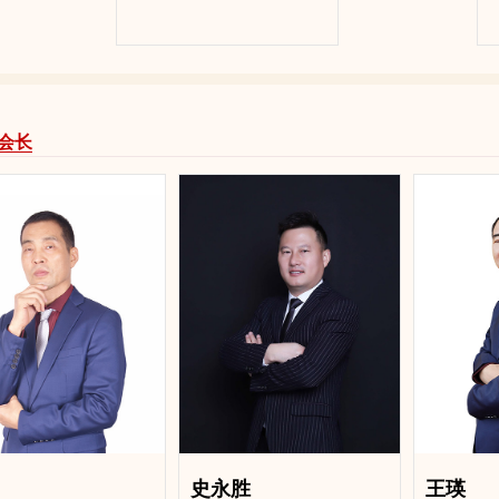
会长
史永胜
王瑛