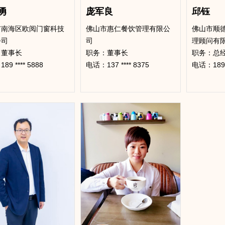
勇
庞军良
邱钰
市南海区欧阅门窗科技
佛山市惠仁餐饮管理有限公
佛山市顺
公司
司
理顾问有
：董事长
​职务：董事长
​职务：总
9 **** 5888
电话：137 **** 8375
电话：189 *