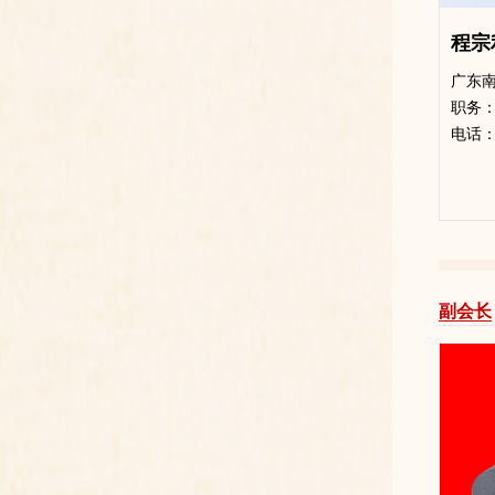
程宗
广东
​职务
电话：13
副会长